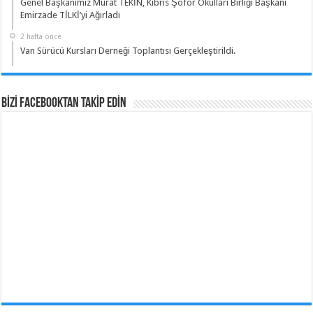
Genel Başkanımız Murat TEKİN, Kıbrıs Şoför Okulları Birliği Başkanı
Emirzade TİLKİ’yi Ağırladı
2 hafta önce
Van Sürücü Kursları Derneği Toplantısı Gerçekleştirildi.
BİZİ Facebooktan TAKİP EDİN