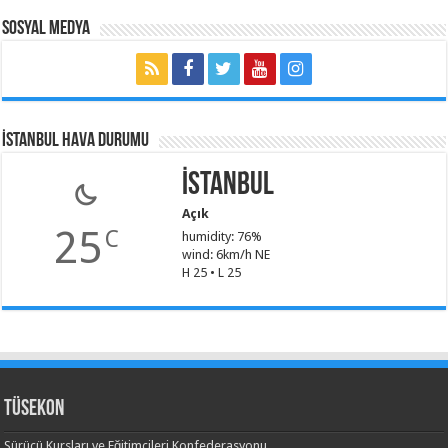
Sosyal Medya
İSTANBUL HAVA DURUMU
İstanbul
Açık
25
C
humidity: 76%
wind: 6km/h NE
H 25 • L 25
TÜSEKON
Sürücü Kursları ve Eğitimcileri Konfederasyonu