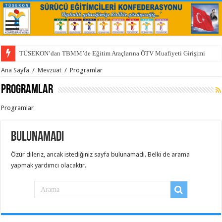
TÜSEKON’dan TBMM’de Eğitim Araçlarına ÖTV Muafiyeti Girişimi
Ana Sayfa
/
Mevzuat
/
Programlar
Programlar
Programlar
Bulunamadı
Özür dileriz, ancak istediğiniz sayfa bulunamadı. Belki de arama
yapmak yardımcı olacaktır.