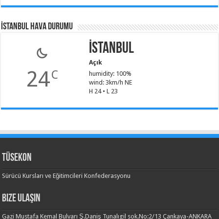
İSTANBUL HAVA DURUMU
İstanbul
Açık
24
C
humidity: 100%
wind: 3km/h NE
H 24 • L 23
TÜSEKON
Sürücü Kursları ve Eğitimcileri Konfederasyonu
Bize Ulaşın
Gazi Mustafa Kemal Bulvarı Ş.Daniş Tunalıgil sok.No:2/13 Çankaya-ANKARA