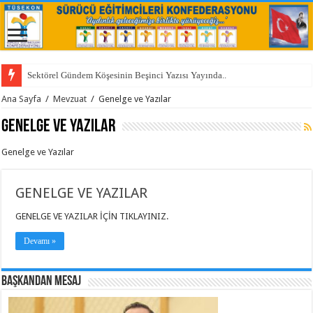
Sektörel Gündem Köşesinin Beşinci Yazısı Yayında..
Sektörel Gündem’in Dördüncü Yazısı Yayında
Ana Sayfa
/
Mevzuat
/
Genelge ve Yazılar
Genelge ve Yazılar
Genelge ve Yazılar
GENELGE VE YAZILAR
GENELGE VE YAZILAR İÇİN TIKLAYINIZ.
Devamı »
BAŞKANDAN MESAJ