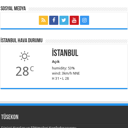
Sosyal Medya
İSTANBUL HAVA DURUMU
İstanbul
Açık
28
C
humidity: 53%
wind: 3km/h NNE
H 31 • L 28
TÜSEKON
Sürücü Kursları ve Eğitimcileri Konfederasyonu