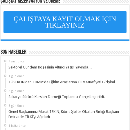
ÇALIŞTAY REZERVASYON VE ÖDEME
ÇALIŞTAYA KAYIT OLMAK İÇİN
TIKLAYINIZ
Son Haberler
7 saat önce
Sektörel Gündem Köşesinin Altıncı Yazısı Yayında…
1 gün önce
TÜSEKON’dan TBMM’de Eğitim Araçlarına ÖTV Muafiyeti Girişimi
2 gün önce
Sakarya Sürücü Kursları Derneği Toplantısı Gerçekleştirildi.
6 gün önce
Genel Başkanımız Murat TEKİN, Kıbrıs Şoför Okulları Birliği Başkanı
Emirzade TİLKİ’yi Ağırladı
1 hafta önce