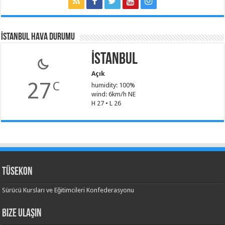
İSTANBUL HAVA DURUMU
İstanbul
Açık
27
C
humidity: 100%
wind: 6km/h NE
H 27 • L 26
TÜSEKON
Sürücü Kursları ve Eğitimcileri Konfederasyonu
Bize Ulaşın