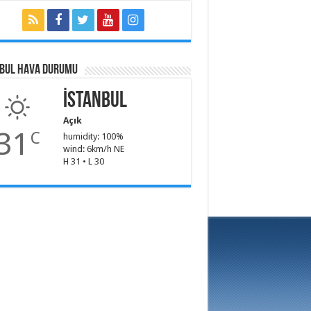
NBUL HAVA DURUMU
İstanbul
Açık
31
C
humidity: 100%
wind: 6km/h NE
H 31 • L 30