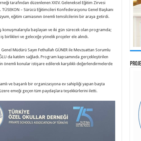
neği tarafından düzenlenen XXIV. Geleneksel Eğitim Zirvesi
i. TÜSEKON – Sürücü Eğitimcileri Konfederasyonu Genel Başkanı
yum, eğitim camiasının önemli temsilcilerini bir araya getirdi.
 konuşmalarıyla başlayan ve iki gün sürecek olan programda;
ş birlikleri ve geleceğe yönelik projeler ele alındı.
 Genel Müdürü Sayın Fethullah GÜNER ile Mevzuattan Sorumlu
ĞLU da katılım sağladı. Program kapsamında gerçekleştirilen
PROJE
n önemli konular istişare edilerek karşılıklı değerlendirmelerde
lı ve başarılı bir organizasyona ev sahipliği yapan başta
re emeği geçen tüm paydaşlara teşekkürlerini iletti.