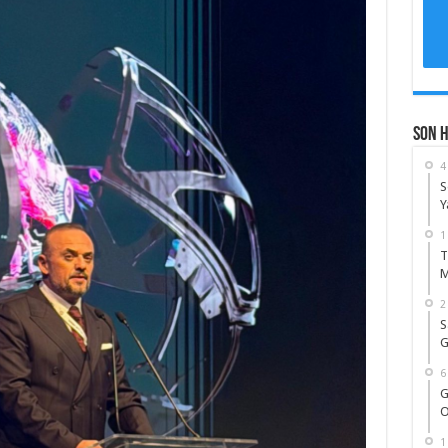
Son 
4
S
Y
1
T
M
2
S
G
6
G
O
1