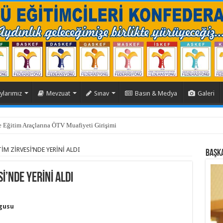
ylarımız
Mevzuat
Sınav
Basın & Medya
Galeri
rneği Toplantısı Gerçekleştirildi.
M ZİRVESİ’NDE YERİNİ ALDI
BAŞK
İ’NDE YERİNİ ALDI
rgusu