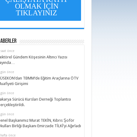
OLMAK İÇİN
TIKLAYINIZ
Haberler
 saat önce
ektörel Gündem Köşesinin Altıncı Yazısı
ayında…
 gün önce
ÜSEKON’dan TBMM’de Eğitim Araçlarına ÖTV
uafiyeti Girişimi
 gün önce
akarya Sürücü Kursları Derneği Toplantısı
erçekleştirildi.
 gün önce
enel Başkanımız Murat TEKİN, Kıbrıs Şoför
kulları Birliği Başkanı Emirzade TİLKİ’yi Ağırladı
 hafta önce