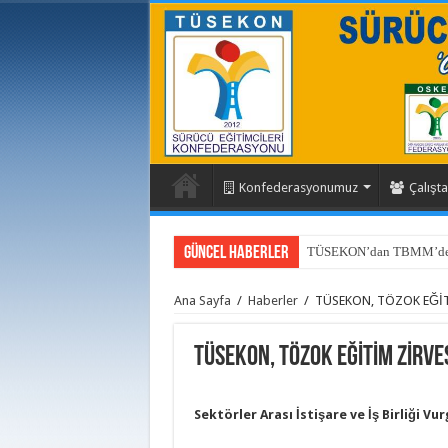
Konfederasyonumuz
Çalışta
Güncel Haberler
Sakarya Sürücü Kursları De
Ana Sayfa
/
Haberler
/
TÜSEKON, TÖZOK EĞİTİ
TÜSEKON, TÖZOK EĞİTİM ZİRVES
Sektörler Arası İstişare ve İş Birliği Vu