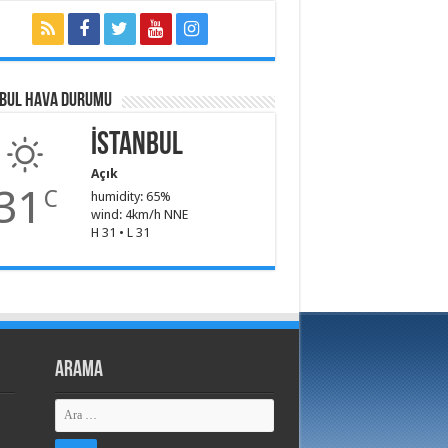
NBUL HAVA DURUMU
İstanbul
Açık
31
C
humidity: 65%
wind: 4km/h NNE
H 31 • L 31
Arama