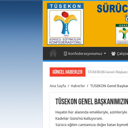
Konfederasyonumuz
Çalışta
Güncel Haberler
TÜSEKON Genel Başkanım
Ana Sayfa
/
Haberler
/
TÜSEKON Genel Başkanı
TÜSEKON Genel Başkanımızın
Hayatın her alanında emekleriyle, azimleriyle
Kadınlar Günü’nü kutluyorum.
Sürücü eğitim camiamıza değer katan kıymetli