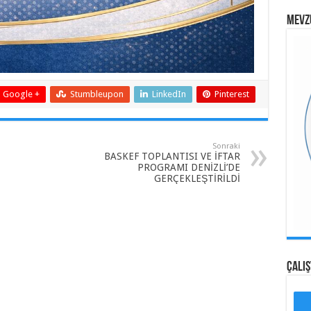
MEVZ
Google +
Stumbleupon
LinkedIn
Pinterest
Sonraki
BASKEF TOPLANTISI VE İFTAR
PROGRAMI DENİZLİ’DE
GERÇEKLEŞTİRİLDİ
ÇALI