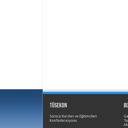
TÜSEKON
Bi
Sürücü Kursları ve Eğitimcileri
Ga
Konfederasyonu
Tu
A