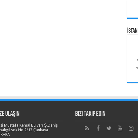
İSTA
ze Ulaşın
Bizi Takip Edin
zi Mustafa Kemal Bulvarı Ş.Daniş
nalıgil sok.No:2/13 Çankaya-
NKARA