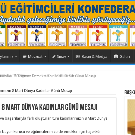
ylarımız
Mevzuat
Sınav
Basın & Medya
Galeri
ızdan15 Temmuz Demokrasi ve Millî Birlik Günü Mesajı
mızın 8 Mart Dünya Kadınlar Günü Mesajı
BAŞK
 8 Mart Dünya Kadınlar Günü Mesajı
 ve başarılarıyla fark oluşturan tüm kadınlarımızın 8 Mart Dünya
 bayan kurucu ve eğitimcilerimize de emekleri için teşekkür