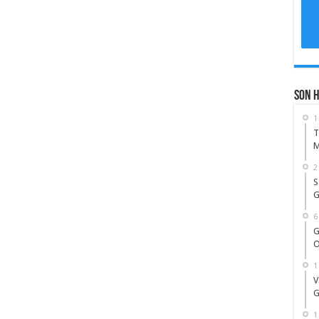
Son 
1
T
M
2
S
G
6
G
O
1
V
G
1