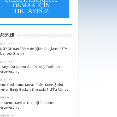
OLMAK İÇİN
TIKLAYINIZ
Haberler
 gün önce
ÜSEKON’dan TBMM’de Eğitim Araçlarına ÖTV
uafiyeti Girişimi
 gün önce
akarya Sürücü Kursları Derneği Toplantısı
erçekleştirildi.
 gün önce
enel Başkanımız Murat TEKİN, Kıbrıs Şoför
kulları Birliği Başkanı Emirzade TİLKİ’yi Ağırladı
 hafta önce
an Sürücü Kursları Derneği Toplantısı
erçekleştirildi.
 hafta önce