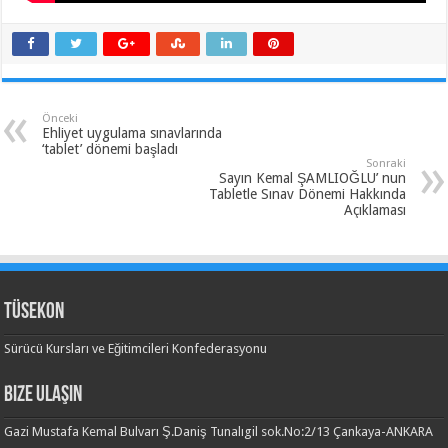
Önceki
Ehliyet uygulama sınavlarında
‘tablet’ dönemi başladı
Sonraki
Sayın Kemal ŞAMLIOĞLU’ nun
Tabletle Sınav Dönemi Hakkında
Açıklaması
TÜSEKON
Sürücü Kursları ve Eğitimcileri Konfederasyonu
Bize Ulaşın
Gazi Mustafa Kemal Bulvarı Ş.Daniş Tunalıgil sok.No:2/13 Çankaya-ANKARA