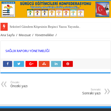
Sektörel Gündem Köşesinin Beşinci Yazısı Yayında..
Ana Sayfa
/
Mevzuat
/
Yönetmelikler
/
SAĞLIK RAPORU YÖNETMELİĞİ
Önceki
Önceki yazı
Sonraki
Sonraki yazı