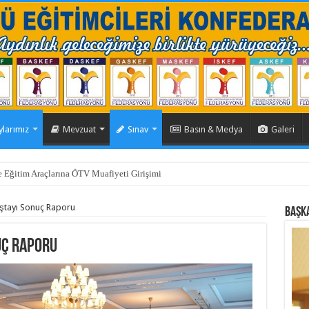
ylarımız
Mevzuat
Sınav
Basın & Medya
Galeri
itim Araçlarına ÖTV Muafiyeti Girişimi
rneği Toplantısı Gerçekleştirildi.
ıştayı Sonuç Raporu
BAŞK
uç Raporu