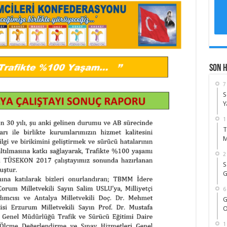
Son 
7
S
Y
1
T
M
2
S
G
6
G
O
1