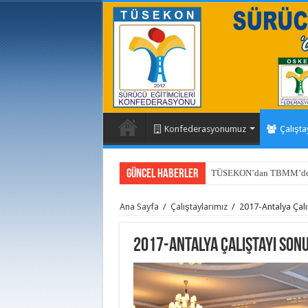
Konfederasyonumuz
Çalışta
Güncel Haberler
TÜSEKON’dan TBMM’de Eğ
Sakarya Sürücü Kursları De
Ana Sayfa
/
Çalıştaylarımız
/
2017-Antalya Çal
2017-Antalya Çalıştayı Son