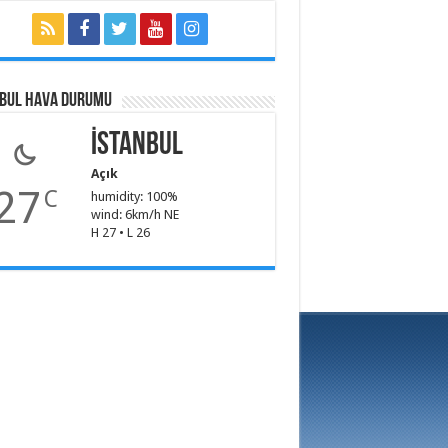
NBUL HAVA DURUMU
İstanbul
Açık
27
C
humidity: 100%
wind: 6km/h NE
H 27 • L 26