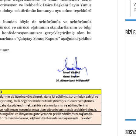
V
G
BİZİ 
Sosy