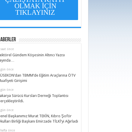
OLMAK İÇİN
TIKLAYINIZ
Haberler
 saat önce
ektörel Gündem Köşesinin Altıncı Yazısı
ayında…
 gün önce
ÜSEKON’dan TBMM’de Eğitim Araçlarına ÖTV
uafiyeti Girişimi
 gün önce
akarya Sürücü Kursları Derneği Toplantısı
erçekleştirildi.
 gün önce
enel Başkanımız Murat TEKİN, Kıbrıs Şoför
kulları Birliği Başkanı Emirzade TİLKİ’yi Ağırladı
 hafta önce