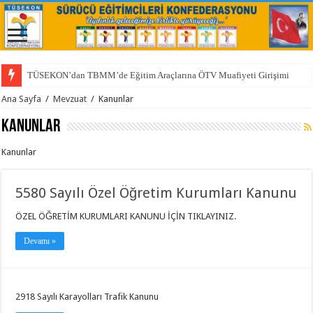
TÜSEKON’dan TBMM’de Eğitim Araçlarına ÖTV Muafiyeti Girişimi
Ana Sayfa
/
Mevzuat
/
Kanunlar
Kanunlar
Kanunlar
5580 Sayılı Özel Öğretim Kurumları Kanunu
ÖZEL ÖĞRETİM KURUMLARI KANUNU İÇİN TIKLAYINIZ.
Devamı »
2918 Sayılı Karayolları Trafik Kanunu