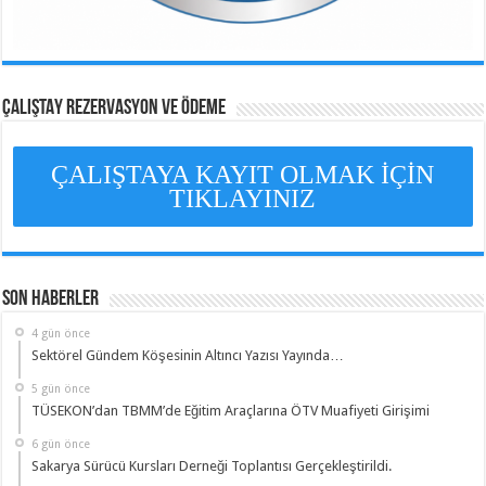
ÇALIŞTAY REZERVASYON VE ÖDEME
ÇALIŞTAYA KAYIT OLMAK İÇİN
TIKLAYINIZ
Son Haberler
4 gün önce
Sektörel Gündem Köşesinin Altıncı Yazısı Yayında…
5 gün önce
TÜSEKON’dan TBMM’de Eğitim Araçlarına ÖTV Muafiyeti Girişimi
6 gün önce
Sakarya Sürücü Kursları Derneği Toplantısı Gerçekleştirildi.