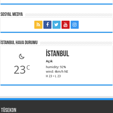
Sosyal Medya
İSTANBUL HAVA DURUMU
İstanbul
Açık
23
C
humidity: 92%
wind: 4km/h NE
H 23 • L 23
TÜSEKON