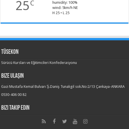
25
C
humidity: 100%
wind: 5km/h NE
H 25 • L 25
TÜSEKON
Sürücü Kursları ve Eğitimcileri Konfederasyonu
Bize Ulaşın
Gazi Mustafa Kemal Bulvarı Ş.Daniş Tunalıgil sok.No:2/13 Çankaya-ANKARA
0530-406 00 82
Bizi Takip Edin