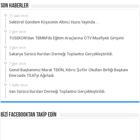
Son Haberler
11 saat önce
Sektörel Gündem Köşesinin Altıncı Yazısı Yayında…
2 gün önce
TÜSEKON’dan TBMM’de Eğitim Araçlarına ÖTV Muafiyeti Girişimi
3 gün önce
Sakarya Sürücü Kursları Derneği Toplantısı Gerçekleştirildi.
7 gün önce
Genel Başkanımız Murat TEKİN, Kıbrıs Şoför Okulları Birliği Başkanı
Emirzade TİLKİ’yi Ağırladı
1 hafta önce
Van Sürücü Kursları Derneği Toplantısı Gerçekleştirildi.
BİZİ Facebooktan TAKİP EDİN