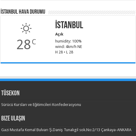
İSTANBUL HAVA DURUMU
İstanbul
Açık
28
C
humidity: 100%
wind: 4km/h NE
H 28 • L 28
TÜSEKON
Sürücü Kursları ve Eğitimcileri Konfederasyonu
Bize Ulaşın
Gazi Mustafa Kemal Bulvarı Ş.Daniş Tunalıgil sok.No:2/13 Çankaya-ANKARA